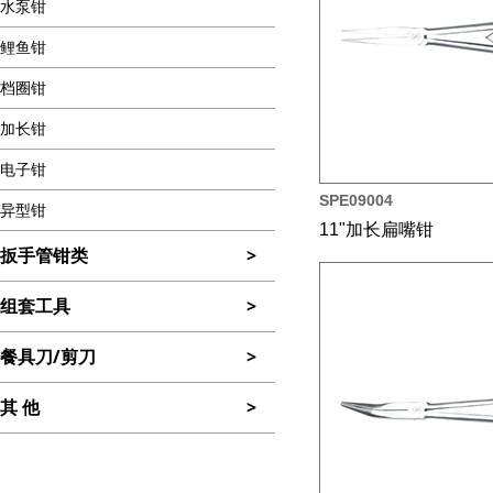
水泵钳
鲤鱼钳
档圈钳
加长钳
电子钳
SPE09004
异型钳
11"加长扁嘴钳
扳手管钳类
>
组套工具
>
餐具刀/剪刀
>
其 他
>