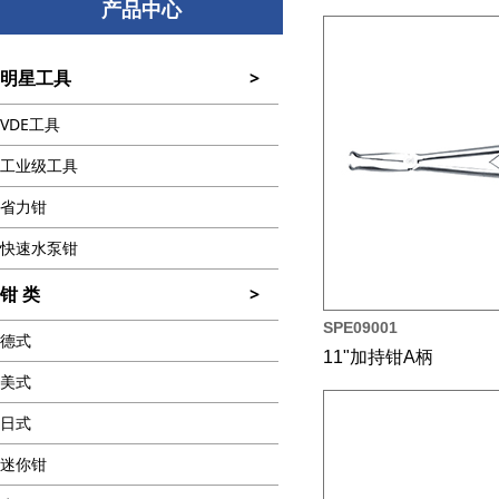
产品中心
明星工具
>
VDE工具
工业级工具
省力钳
快速水泵钳
钳 类
>
SPE09001
德式
11"加持钳A柄
美式
日式
迷你钳