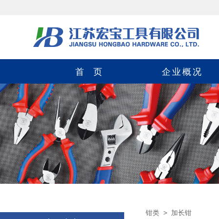
首 页
企业概况
钳类 > 加长钳